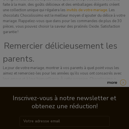
faite à la main, des goûts délicieux et des emballages élégants créent
une collection unique qui régalera les
invités de votre mariage
. Les
chocolats Chocolissimo est le meilleur moyen d’ajouter du délice à votre
mariage. Rappelez-vous que dans pour les commandes de plus de 30
pièces, vous pouvez choisir la saveur des pralinés Oxide. Satisfaction
garantie !
Remercier délicieusement les
parents.
Le jour de votre mariage, montrer à vos parents à quel point vous les
aimez et remerciez-les pour les années qu’ils vous ont consacrés avec
leur amour et à leur bienveillance. À cette occasion, Chocolissimo a
more
préparé une série de délices au chocolat dans des délicats écrins en
bois. Tous nos coffrets en bois peuvent être gravés par un court texte,
pour rendre vos cadeaux encore plus personnels. Parmi les pralines, il y
Inscrivez-vous à notre newsletter et
a des pralines fabriquées par de célèbres chocolatiers français,
obtenez une réduction!
allemands, belges et suisses. Parmi les propositions les plus
intéressantes, citons les coffrets en bois exotique - Chocolaterie,
Elegance
, ou même des options plus garnies -
ChocoMassimo
et
ChocoGrande
.