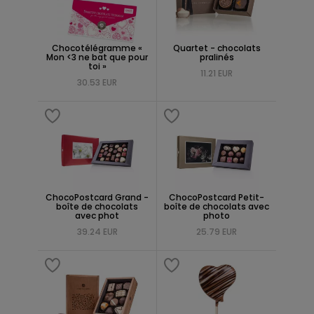
Chocotélégramme «
Quartet - chocolats
Mon <3 ne bat que pour
pralinés
toi »
11.21 EUR
30.53 EUR
ChocoPostcard Grand -
ChocoPostcard Petit-
boîte de chocolats
boîte de chocolats avec
avec phot
photo
39.24 EUR
25.79 EUR