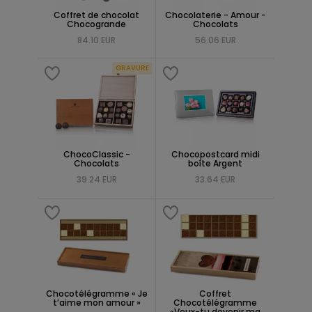
Coffret de chocolat
Chocolaterie - Amour -
Chocogrande
Chocolats
84.10 EUR
56.06 EUR
GRAVURE
ChocoClassic -
Chocopostcard midi
Chocolats
boîte Argent
39.24 EUR
33.64 EUR
Chocotélégramme « Je
Coffret
t’aime mon amour »
Chocotélégramme
«Veux-tu devenir ma