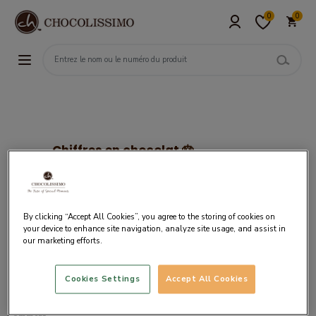
0
0
Chiffres en chocolat 🎂
Dites-le avec du chocolat! Des chiffres et des
lettres en différents chocolats pour exprimer des
excuses, fêter un anniversaire ou juste dire je
t'aime.
By clicking “Accept All Cookies”, you agree to the storing of cookies on
your device to enhance site navigation, analyze site usage, and assist in
our marketing efforts.
Livraison
gratuite
à partir
Cookies Settings
Accept All Cookies
de 50€
d’achat