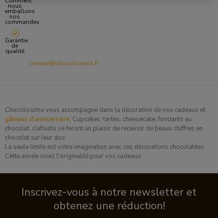
Comment
nous
emballons
nos
commandes
Garantie
de
qualité
contact@chocolissimo.fr
Chocolissimo vous accompagne dans la décoration de vos cadeaux et
gâteaux d'anniversaire
. Cupcakes, tartes, cheesecake, fondants au
chocolat, clafoutis se feront un plaisir de recevoir de beaux chiffres en
chocolat sur leur dos.
La seule limite est votre imagination avec ces décorations chocolatées.
Cette année visez l'originalité pour vos cadeaux.
Inscrivez-vous à notre newsletter et
obtenez une réduction!