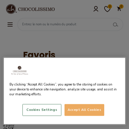
0
0
Favoris
Pas de produits disponibles
By clicking “Accept All Cookies”, you agree to the storing of cookies on
your device to enhance site navigation, analyze site usage, and assist in
our marketing efforts.
Cookies Settings
Accept All Cookies
Livraison
gratuite
à partir
de 50€