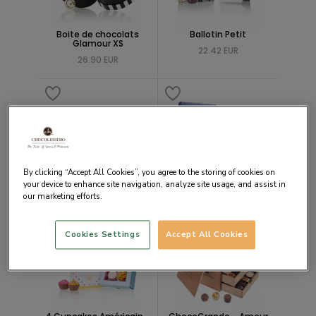
Boite de chocolats
Ballotin Petit
Glamour XS
22.42 EUR
26.90 EUR
By clicking “Accept All Cookies”, you agree to the storing of cookies on
Boite de chocolats en
Square Midi -
forme de coeur
Chocolates
your device to enhance site navigation, analyze site usage, and assist in
our marketing efforts.
16.81 EUR
17.93 EUR
GRAVURE
Cookies Settings
Accept All Cookies