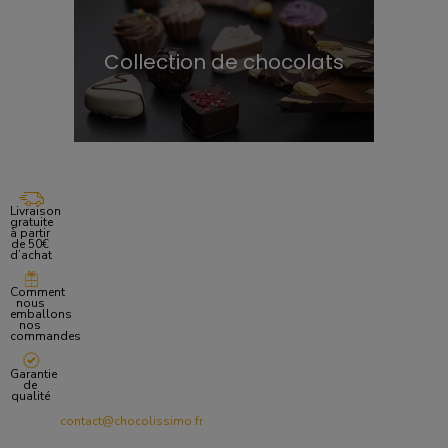
Collection de chocolats
Livraison
gratuite
à partir
de 50€
d’achat
Comment
nous
emballons
nos
commandes
Garantie
de
qualité
contact@chocolissimo.fr