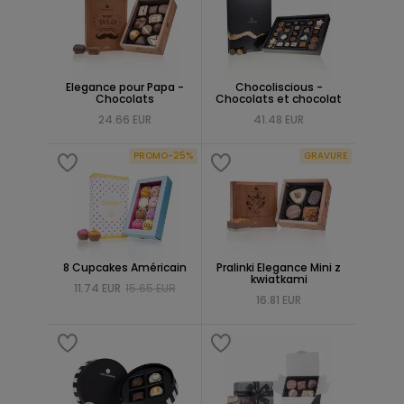
Elegance pour Papa -
Chocoliscious -
Chocolats
Chocolats et chocolat
24.66 EUR
41.48 EUR
PROMO-25%
GRAVURE
8 Cupcakes Américain
Pralinki Elegance Mini z
kwiatkami
11.74 EUR
15.65 EUR
16.81 EUR