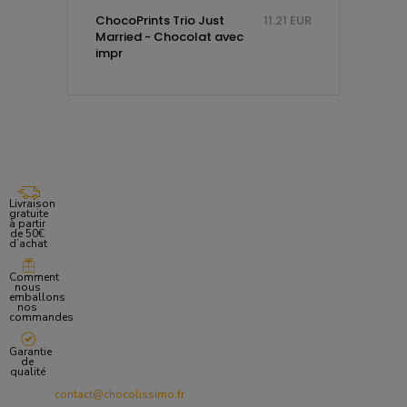
.06 EUR
ChocoPrints Trio Just
11.21 EUR
Ballot
Married - Chocolat avec
Black 
impr
Livraison
gratuite
à partir
de 50€
d’achat
Comment
nous
emballons
nos
commandes
Garantie
de
qualité
contact@chocolissimo.fr