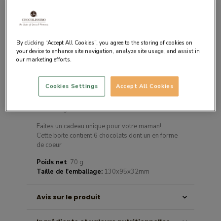
Description du produit
By clicking “Accept All Cookies”, you agree to the storing of cookies on
your device to enhance site navigation, analyze site usage, and assist in
our marketing efforts.
L’idée-cadeau parfaite pour offrir du
chocolat à votre Maman. Quelle que soit
l’occasion.
Cookies Settings
Accept All Cookies
Cette boite contient 6 chocolats. Les
chocolats sont sélectionnés avec soin dans
la gamme CHOCOLISSIMO
Faites un cadeau unique pour votre maman!
Cette boite contient 6 chocolats dont un en forme
de coeur
Poids net
: 70 g
Taille de l'emballage:
130x95x32mm
Avis sur le produit