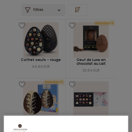
Filtres
NOUVEAUTÉ
Coffret oeufs – rouge
Oeuf de Luxe en
chocolat au Lait
44.84 EUR
33.64 EUR
NOUVEAUTÉ
Oeuf de Pâques
Cadeau de Pâques
Tricolore
classique
9.52 EUR
24.66 EUR