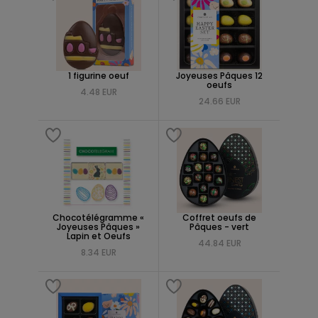
1 figurine oeuf
Joyeuses Pâques 12
oeufs
4.48 EUR
24.66 EUR
Chocotélégramme «
Coffret oeufs de
Joyeuses Pâques »
Pâques - vert
Lapin et Oeufs
44.84 EUR
8.34 EUR