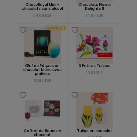
ChocoRoyal Mini -
Chocolats Flower
chocolats sans alcool
Delights 6
24.66 EUR
14.57 EUR
NOUVEAUTÉ
Œuf de Pâques en
3 Petites Tulipes
chocolat blanc avec
10.08 EUR
pralines
33.64 EUR
Coffret de fleurs en
Tulipe en chocolat
chocolat