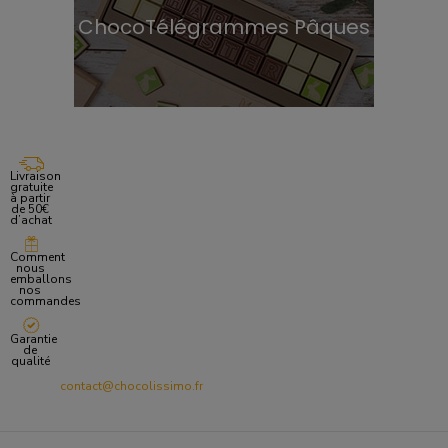
ChocoTélégrammes Pâques
Livraison
gratuite
à partir
de 50€
d’achat
Comment
nous
emballons
nos
commandes
Garantie
de
qualité
contact@chocolissimo.fr