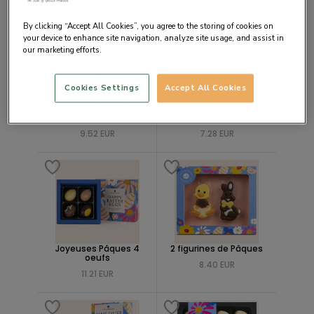
NOUVEAUTÉ
By clicking “Accept All Cookies”, you agree to the storing of cookies on
your device to enhance site navigation, analyze site usage, and assist in
our marketing efforts.
Cookies Settings
Accept All Cookies
Oeuf de Pâques -
Boîte lapin avec oeufs
branches de saule
en chocolat
9.52 EUR
7.28 EUR
Joyeuses Pâques 4
2 figurines de Pâques
oeufs
8.40 EUR
11.21 EUR