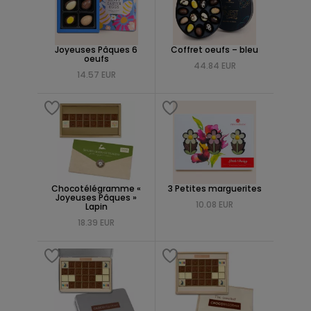
Joyeuses Pâques 6
Coffret oeufs – bleu
oeufs
44.84 EUR
14.57 EUR
Chocotélégramme «
3 Petites marguerites
Joyeuses Pâques »
10.08 EUR
Lapin
18.39 EUR