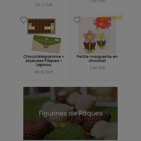
2.80 EUR
20.17 EUR
NOUVEAUTÉ
Chocotélégramme «
Petite marguerite en
Joyeuses Pâques »
chocolat
Lapinou
2.80 EUR
40.92 EUR
Figurines de Pâques