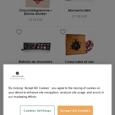
Chocotélégramme «
Moments Mini
Bonne année»
27.98 EUR
14.14 EUR
Ballotin de chocolats
Coeur rubis et ses
Black XL
amandes craquantes
16.81 EUR
48.22 EUR
By clicking “Accept All Cookies”, you agree to the storing of cookies on
your device to enhance site navigation, analyze site usage, and assist in
our marketing efforts.
Cookies Settings
Accept All Cookies
Moments Midi -
Chocolat noir à la