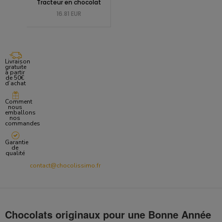
Tracteur en chocolat
16.81 EUR
Livraison
gratuite
à partir
de 50€
d’achat
Comment
nous
emballons
nos
commandes
Garantie
de
qualité
contact@chocolissimo.fr
Chocolats originaux pour une Bonne Année