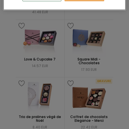
Chocolats et
rhubarbe
gourmandises
17.93 EUR
41.48 EUR
Love & Cupcake 7
Square Midi -
Chocolates
14.57 EUR
17.93 EUR
GRAVURE
Trio de pralines végé de
Coffret de chocolats
Noël
Elegance - Merci
8.40 EUR
22.42 EUR