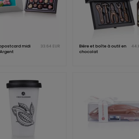
postcard midi
33.64 EUR
Bière et boîte à outil en
44.
 Argent
chocolat