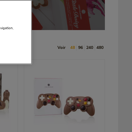
avigation,
Voir
48
96
240
480