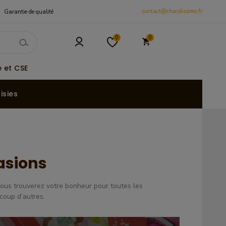
contact@chocolissimo.fr
Garantie de qualité
0
0
 et CSE
isies
asions
Vous trouverez votre bonheur pour toutes les
coup d’autres.