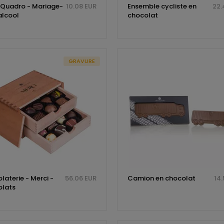
 Quadro - Mariage-
10.08 EUR
Ensemble cycliste en
22.
alcool
chocolat
GRAVURE
laterie - Merci -
56.06 EUR
Camion en chocolat
14.
lats