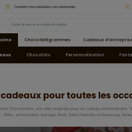
Comment nous emballons nos commandes
ssimo
Chocotélégrammes
Cadeaux d'entreprise
eaux
Chocolats
Personnalisation
Fanta
 cadeaux pour toutes les occ
lats Chocolissimo, une idée originale pour un cadeau extraordinaire. 
 : fêtes, anniversaire, mariage, Noël, Saint-Valentin et beaucoup, beau