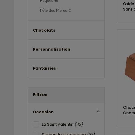
Pâques 🐇
Oxide
Sans 
Fête des Mères 🌷
Chocolats
Personnalisation
Fantaisies
Filtres
Choco
Occasion
Choco
La Saint Valentin
(43)
Demande en mariage
(22)