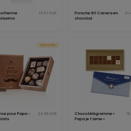
sotherme
14.57 EUR
Porsche 911 Carrera en
41.
lissimo
chocolat
GRAVURE
nce pour Papa -
24.66 EUR
Chocotélégramme «
16
lats
Papa je t’aime »