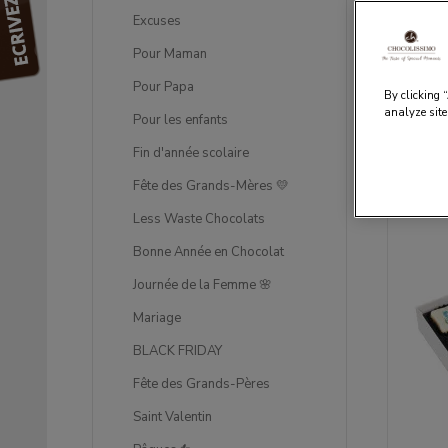
Excuses
Ca
Pour Maman
Pour Papa
By clicking 
analyze site
Pour les enfants
Fin d'année scolaire
Trier par
Fête des Grands-Mères 💛
Less Waste Chocolats
Bonne Année en Chocolat
Journée de la Femme 🌸
Mariage
BLACK FRIDAY
Fête des Grands-Pères
Saint Valentin