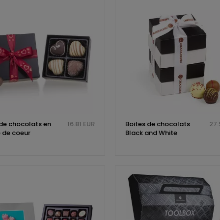
 de chocolats en
16.81 EUR
Boites de chocolats
27.
 de coeur
Black and White