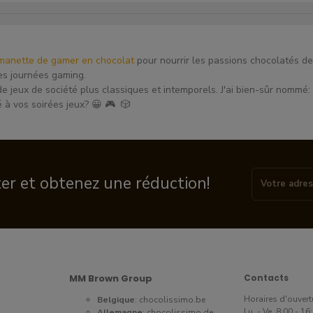
manette de gamer en chocolat
pour nourrir les passions chocolatés de
es journées gaming.
e jeux de société plus classiques et intemporels. J'ai bien-sûr nommé:
té à vos soirées jeux? 😀 🎮 🎲
ter et obtenez une réduction!
MM Brown Group
Contacts
Horaires d'ouvert
Belgique
:
chocolissimo.be
Lu. - Ve. 8:00 - 1
Allemagne
:
chocolissimo.de