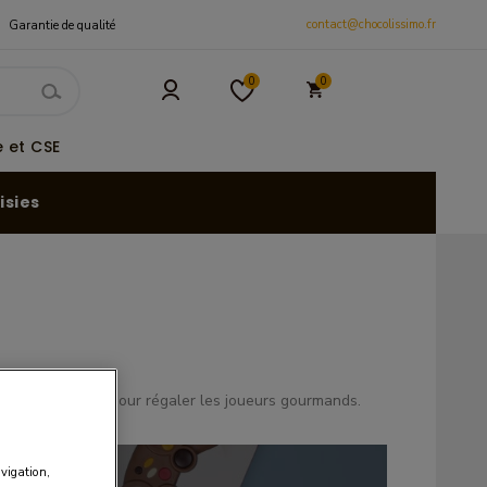
contact@chocolissimo.fr
Garantie de qualité
0
0
 et CSE
isies
été en chocolat pour régaler les joueurs gourmands.
avigation,