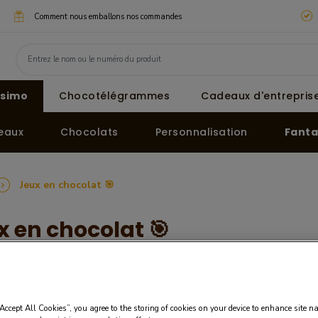
Comment nous emballons nos commandes
ssimo
Chocotélégrammes
Cadeaux d'entreprise
eaux
Chocolats
Personnalisation
Fanta
Jeux en chocolat 🎯
x en chocolat 🎯
jeux de dames, manette de gamer en chocolat... Tout nos jeux de soci
“Accept All Cookies”, you agree to the storing of cookies on your device to enhance site n