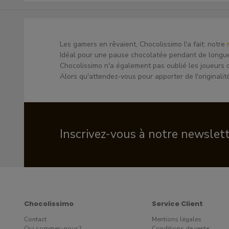
Les gamers en rêvaient, Chocolissimo l'a fait: notre
Idéal pour une pause chocolatée pendant de longu
Chocolissimo n'a également pas oublié les joueurs d
Alors qu'attendez-vous pour apporter de l'originali
Inscrivez-vous à notre newslet
Chocolissimo
Service Client
Contact
Mentions légales
Qui sommes-nous?
Conditions de vente