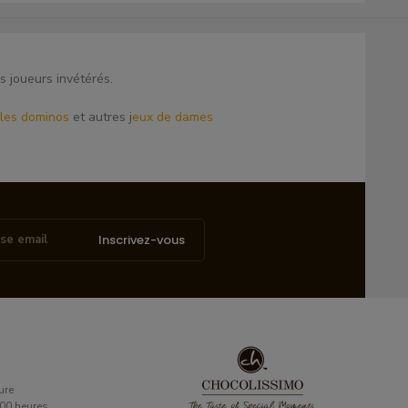
s joueurs invétérés.
les dominos
et autres j
eux de dames
Inscrivez-vous
ure
6:00 heures