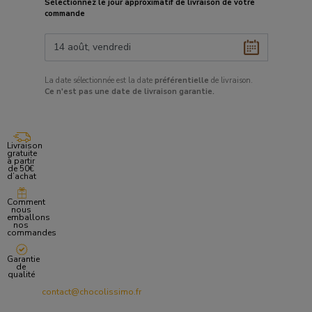
Sélectionnez le
jour approximatif
de livraison de votre
commande
La date sélectionnée est la date
préférentielle
de livraison.
Ce
n'est pas une date de livraison garantie.
Livraison
gratuite
à partir
de 50€
d’achat
Comment
nous
emballons
nos
commandes
Garantie
de
qualité
contact@chocolissimo.fr