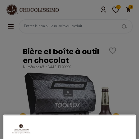
0
0
Bière et boîte à outil
en chocolat
Numéro de réf. : 8443-PLXXXX