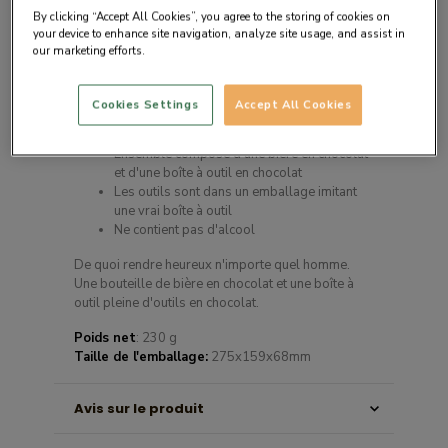
By clicking “Accept All Cookies”, you agree to the storing of cookies on
your device to enhance site navigation, analyze site usage, and assist in
our marketing efforts.
Description du produit
Cookies Settings
Accept All Cookies
Ensemble composé d'une bière en chocolat
et d'une boîte à outil en chocolat
Les outils sont dans un emballage imitant
une vrai boîte à outil
Ne contient pas d'alcool
De quoi rendre heureux n'importe quel homme.
Une bouteille de bière en chocolat et une boîte à
outil pleine d'outils en chocolat.
Poids net
: 230 g
Taille de l'emballage:
275x159x68mm
Avis sur le produit