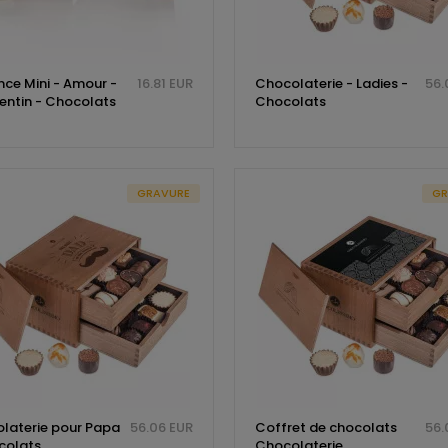
nce Mini - Amour -
16.81 EUR
Chocolaterie - Ladies -
56.
lentin - Chocolats
Chocolats
GRAVURE
GR
laterie pour Papa
56.06 EUR
Coffret de chocolats
56.
colats
Chocolaterie