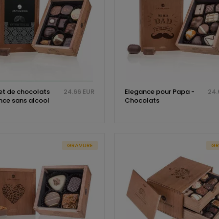
et de chocolats
24.66 EUR
Elegance pour Papa -
24.
nce sans alcool
Chocolats
GRAVURE
GR