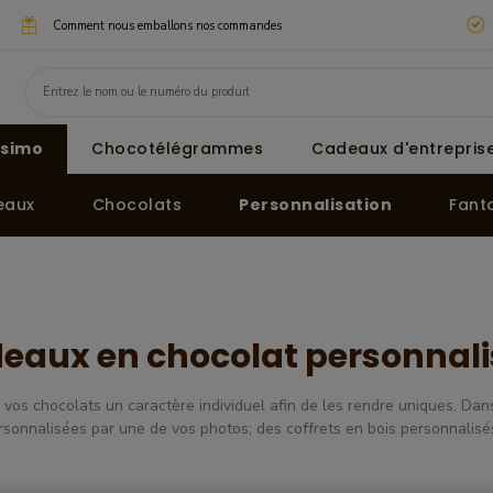
Comment nous emballons nos commandes
ssimo
Chocotélégrammes
Cadeaux d'entreprise
eaux
Chocolats
Personnalisation
Fanta
eaux en chocolat personnali
vos chocolats un caractère individuel afin de les rendre uniques. Dan
rsonnalisées par une de vos photos; des coffrets en bois personnalis