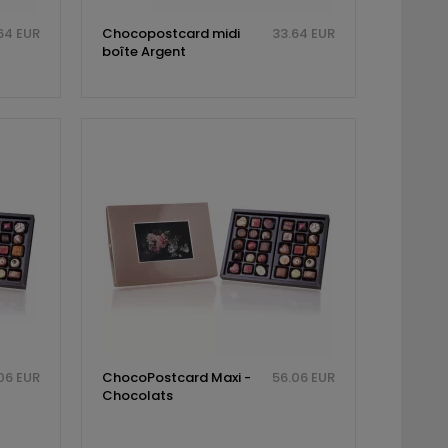
64 EUR
Chocopostcard midi
33.64 EUR
boîte Argent
06 EUR
ChocoPostcard Maxi -
56.06 EUR
Chocolats