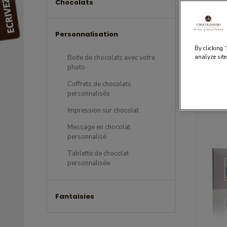
Chocolats
Pe
Personnalisation
By clicking 
analyze site
Boite de chocolats avec votre
photo
Coffrets de chocolats
Trier par
personnalisés
Impression sur chocolat
Message en chocolat
personnalisé
Tablette de chocolat
personnalisée
Fantaisies