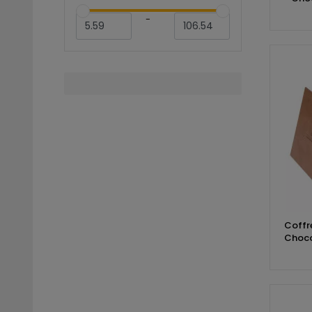
-
Coffr
Choc