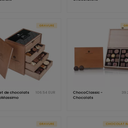
GRAVURE
GR
et de chocolats
106.54 EUR
ChocoClassic -
39.
oMassimo
Chocolats
GRAVURE
CHOCOLAT I