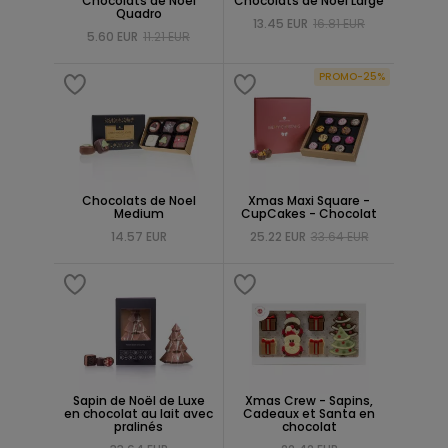
Chocolats de Noel
Chocolats de Noel Large
Quadro
13.45 EUR
16.81 EUR
5.60 EUR
11.21 EUR
PROMO-25%
Chocolats de Noel
Xmas Maxi Square -
Medium
CupCakes - Chocolat
14.57 EUR
25.22 EUR
33.64 EUR
Sapin de Noël de Luxe
Xmas Crew - Sapins,
en chocolat au lait avec
Cadeaux et Santa en
pralinés
chocolat