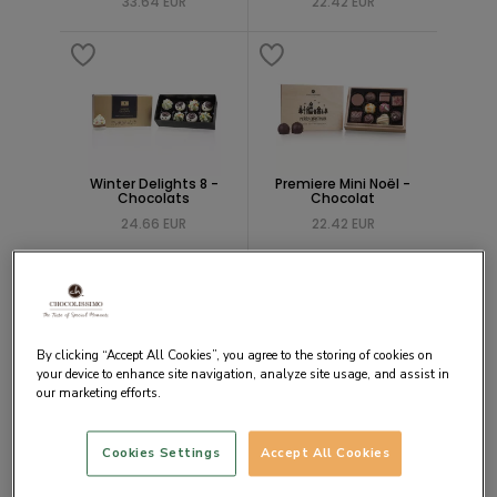
33.64 EUR
22.42 EUR
Winter Delights 8 -
Premiere Mini Noël -
Chocolats
Chocolat
24.66 EUR
22.42 EUR
By clicking “Accept All Cookies”, you agree to the storing of cookies on
your device to enhance site navigation, analyze site usage, and assist in
our marketing efforts.
6 Cupcakes de Noël en
Assortiment de
chocolat
figurines de Noel XL
14.57 EUR
27.98 EUR
Cookies Settings
Accept All Cookies