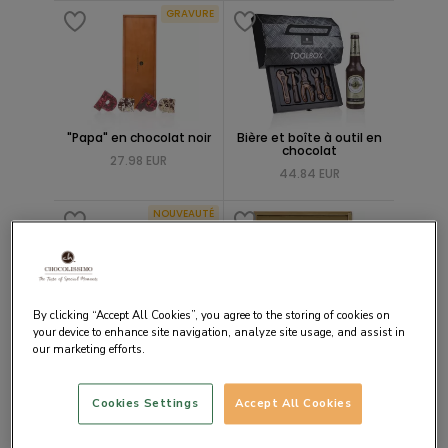
GRAVURE
"Papa" en chocolat noir
Bière et boîte à outil en
chocolat
27.98 EUR
44.84 EUR
NOUVEAUTÉ
By clicking “Accept All Cookies”, you agree to the storing of cookies on
your device to enhance site navigation, analyze site usage, and assist in
PAPA - Lettres en
Coffret
our marketing efforts.
Chocolat Noir
Chocotélégramme «
Meilleur papa au
20.17 EUR
monde»
26.14 EUR
Cookies Settings
Accept All Cookies