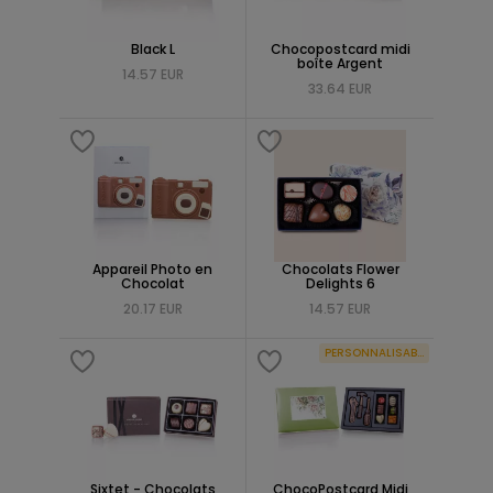
Black L
Chocopostcard midi
boîte Argent
14.57 EUR
33.64 EUR
Appareil Photo en
Chocolats Flower
Chocolat
Delights 6
20.17 EUR
14.57 EUR
PERSONNALISABLE
Sixtet - Chocolats
ChocoPostcard Midi