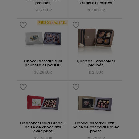
pralinés
Outils et Pralinés
14.57 EUR
26.90 EUR
PERSONNALISABLE
ChocoPostcard Midi
Quartet - chocolats
pour elle et pour lui
pralinés
30.26 EUR
11.21 EUR
ChocoPostcard Grand -
ChocoPostcard Petit-
boîte de chocolats
boîte de chocolats avec
avec phot
photo
39.24 EUR
25.79 EUR