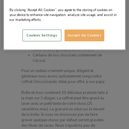
By clicking “Accept All Cookies”, you agree to the storing of cookies on
your device to enhance site navigation, analyze site usage, and assist in
our marketing efforts.
Description du produit
Cookies Settings
Accept All Cookies
30 chocolats faits à la main
Boîte en bois gravable avec 3 tiroirs
Certains de nos chocolats contiennent de
l'alcool
Pour un cadeau vraiment unique, élégant et
généreux nous avons spécialement conçu notre
coffret ChocoGrande. Idéal pour offrir à son papa
Boîte en bois contenant 30 délicieux pralinés faits à
la main sur 3 étages. Le coffret peut être gravé au
laser avec un petit texte de votre choix (25
caractères max). La gravure se situe sur le devant
de la boîte. Si vous ne choisissez pas de faire
graver quelque chose, par défaut seront gravées
des fèves de cacao. Nous n'ajoutons pas de