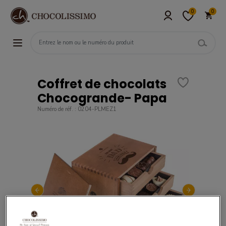
0
0
Coffret de chocolats
Chocogrande- Papa
Numéro de réf. : 0204-PLMEZ1