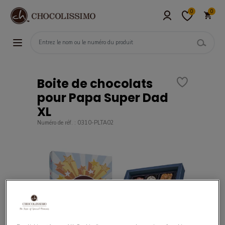
0
0
Boite de chocolats
pour Papa Super Dad
XL
Numéro de réf. : 0310-PLTA02