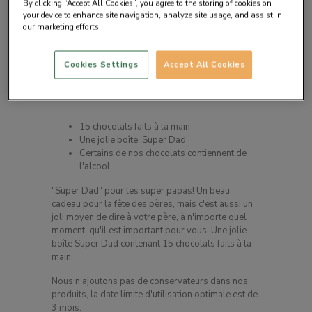
By clicking “Accept All Cookies”, you agree to the storing of cookies on
your device to enhance site navigation, analyze site usage, and assist in
our marketing efforts.
Cookies Settings
Accept All Cookies
Description du produit
15 chocolats faits à la main
Une jolie boîte 'Super Dad'
Certains de nos chocolats contiennent de
l'alcool
"Super Dad" pour les super papas! Un beau
cadeau pour la fête des pères, mais c'est aussi un
joli moyen de dire à votre père, à n'importe quel
moment, qu'il est important pour vous. Une jolie
boîte Super Dad contenant 15 chocolats faits à la
main.
Nous n'ajoutons pas de conservateurs dans nos
produits, la date limite d'utilisation optimale est de
3 mois.