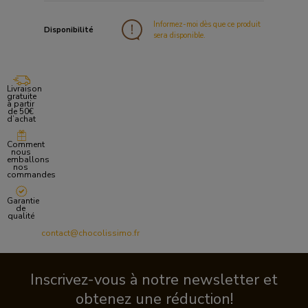
Informez-moi dès que ce produit
Disponibilité
sera disponible.
Livraison
gratuite
à partir
de 50€
d’achat
Comment
nous
emballons
nos
commandes
Garantie
de
qualité
contact@chocolissimo.fr
Inscrivez-vous à notre newsletter et
obtenez une réduction!