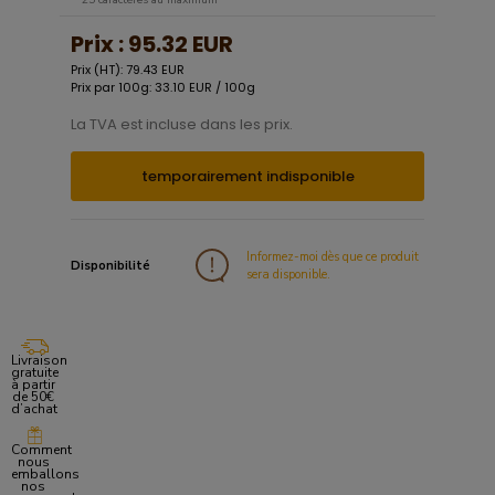
Prix :
95.32 EUR
Prix (HT): 79.43 EUR
Prix par 100g: 33.10 EUR / 100g
La TVA est incluse dans les prix.
temporairement indisponible
Informez-moi dès que ce produit
Disponibilité
sera disponible.
Livraison
gratuite
à partir
de 50€
d’achat
Comment
nous
emballons
nos