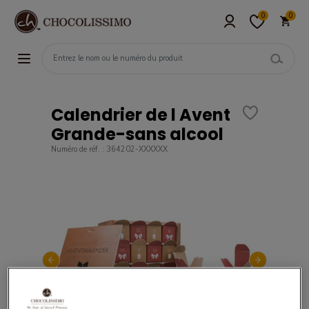
0
0
Calendrier de l Avent
Grande-sans alcool
Numéro de réf. : 364202-XXXXXX