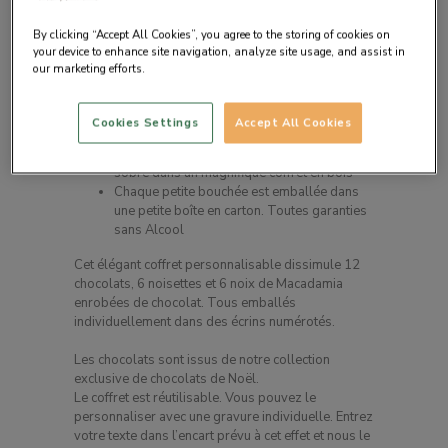
By clicking “Accept All Cookies”, you agree to the storing of cookies on
your device to enhance site navigation, analyze site usage, and assist in
our marketing efforts.
Description du produit
Cookies Settings
Accept All Cookies
Un calendrier de l’avent grand format chic et
sobre dans un magnifique coffret en bois
Chaque petite bouchée est emballée dans
une petite boîte en carton. Toutes garanties
sans Alcool
Cet élégant coffret personnalisable dissimule 12
chocolats, 6 noisettes et 6 noix de Macadamia
enrobées de chocolat. Tous emballés
individuellement dans des écrins numérotés.
Les chocolats sont issus de notre collection
exclusive de chocolats de Noël.
Le coffret est réutilisable. Vous pouvez le
personnaliser avec une gravure individuelle. Entrez
votre texte dans l’encart prévu à cet effet et nous le