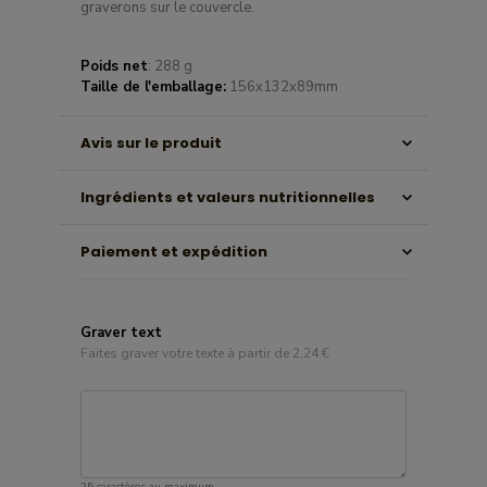
graverons sur le couvercle.
Poids net
: 288 g
Taille de l'emballage:
156x132x89mm
Avis sur le produit
Ingrédients et valeurs nutritionnelles
Paiement et expédition
Graver text
Faites graver votre texte à partir de 2,24 €
25 caractères au maximum