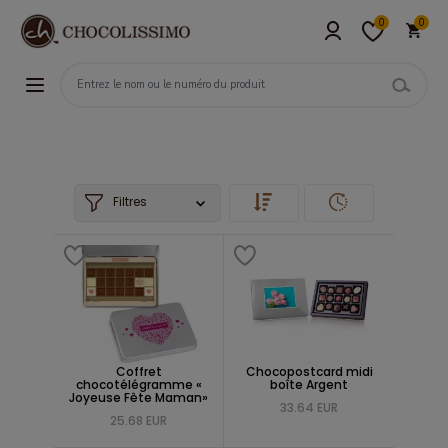
0
0
Filtres
Coffret
Chocopostcard midi
chocotélégramme «
boîte Argent
Joyeuse Fête Maman»
33.64 EUR
25.68 EUR