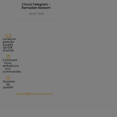
ChocoTelegram -
Ramadan Kareem
43.87 EUR
Livraison
gratuite
à partir
de 50€
d’achat
Comment
nous
emballons
nos
commandes
Garantie
de
qualité
contact@chocolissimo.fr