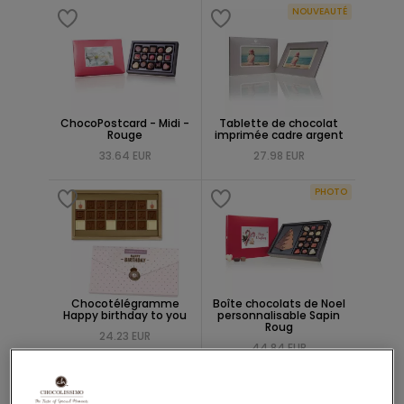
NOUVEAUTÉ
ChocoPostcard - Midi -
Tablette de chocolat
Rouge
imprimée cadre argent
33.64 EUR
27.98 EUR
PHOTO
Chocotélégramme
Boîte chocolats de Noel
Happy birthday to you
personnalisable Sapin
Roug
24.23 EUR
44.84 EUR