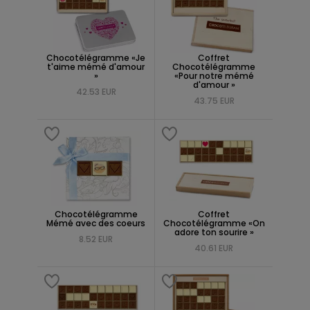
Chocotélégramme «Je
Coffret
t'aime mémé d'amour
Chocotélégramme
»
«Pour notre mémé
d'amour »
42.53 EUR
43.75 EUR
Chocotélégramme
Coffret
Mémé avec des coeurs
Chocotélégramme «On
adore ton sourire »
8.52 EUR
40.61 EUR