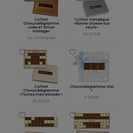
Coffret
Coffret métallique
Chocotélégramme
«Bonne chasse aux
«Julie et Simon
oeufs»
mariage»
45.24 EUR
Sur commande
Coffret
Chocotélégramme «Dsl
Chocotélégramme
»
«Toutes mes excuses »
6.36 EUR
33.43 EUR