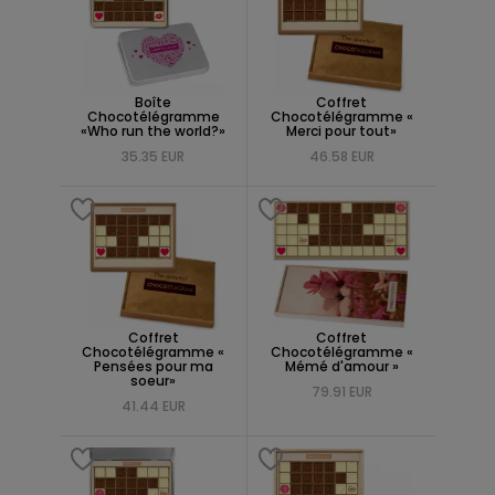
Boîte
Coffret
Chocotélégramme
Chocotélégramme «
«Who run the world?»
Merci pour tout»
35.35 EUR
46.58 EUR
Coffret
Coffret
Chocotélégramme «
Chocotélégramme «
Pensées pour ma
Mémé d'amour »
soeur»
79.91 EUR
41.44 EUR