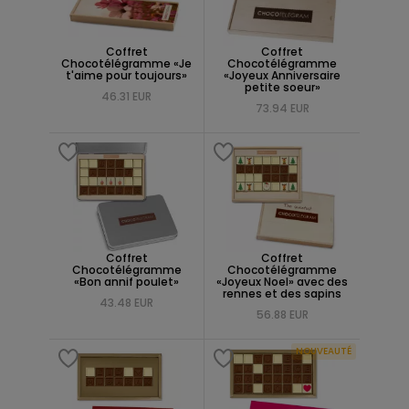
Coffret
Coffret
Chocotélégramme «Je
Chocotélégramme
t'aime pour toujours»
«Joyeux Anniversaire
petite soeur»
46.31 EUR
73.94 EUR
Coffret
Coffret
Chocotélégramme
Chocotélégramme
«Bon annif poulet»
«Joyeux Noel» avec des
rennes et des sapins
43.48 EUR
56.88 EUR
NOUVEAUTÉ