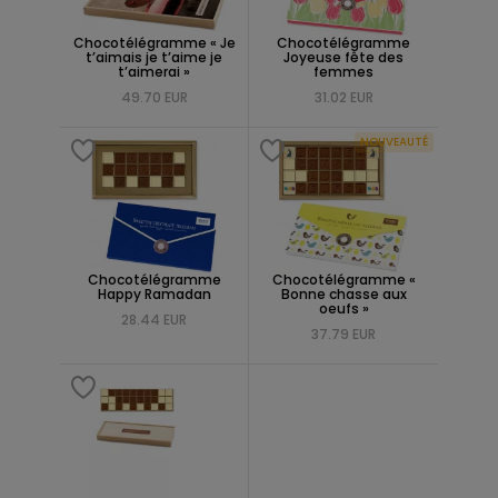
Chocotélégramme « Je
Chocotélégramme
t’aimais je t’aime je
Joyeuse fête des
t’aimerai »
femmes
49.70 EUR
31.02 EUR
NOUVEAUTÉ
Chocotélégramme
Chocotélégramme «
Happy Ramadan
Bonne chasse aux
oeufs »
28.44 EUR
37.79 EUR