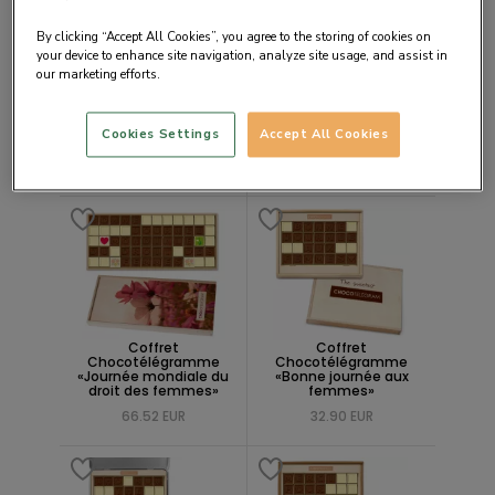
By clicking “Accept All Cookies”, you agree to the storing of cookies on
your device to enhance site navigation, analyze site usage, and assist in
our marketing efforts.
Coffret «Bonne chasse
Coffret
aux oeufs»
Chocotélégramme « Tu
Cookies Settings
Accept All Cookies
es l'amour de ma vie »
36.09 EUR
37.68 EUR
Coffret
Coffret
Chocotélégramme
Chocotélégramme
«Journée mondiale du
«Bonne journée aux
droit des femmes»
femmes»
66.52 EUR
32.90 EUR