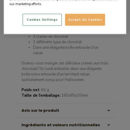
our marketing efforts.
Cookies Settings
Accept All Cookies
Description du produit
3 cranes en chocolat
3 différents type de chocolat
Dans une élégante boîte entourée d'un
ruban
Oserez-vous manger ces délicieux cranes aux trois
chocolats? Ils sont emballés dans une élégante
boîte noire entourée d'un terrifiant ruban
spécialement conçu pour Halloween.
Poids net
: 60 g
Taille de l'emballage:
165x85x30mm
Avis sur le produit
Ingrédients et valeurs nutritionnelles