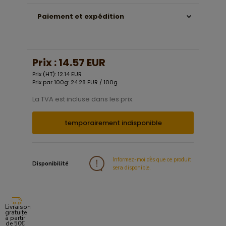
Paiement et expédition
Prix :
14.57 EUR
Prix (HT): 12.14 EUR
Prix par 100g: 24.28 EUR / 100g
La TVA est incluse dans les prix.
temporairement indisponible
Informez-moi dès que ce produit
Disponibilité
sera disponible.
Livraison
gratuite
à partir
de 50€