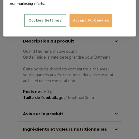
our marketing efforts.
Cookies Settings
Accept All Cookies
Description du produit
Quand l’homme chauve sourit….
Oncle Fétide, arrête de te prendre pour Batman !
Cette boite de chocolats contient trois chauves-
souris garnies aux fruits rouges, deux en chocolat
au lait et une en chocolat noir.
Poids net
: 60 g
Taille de l'emballage:
165x85x30mm
Avis sur le produit
Ingrédients et valeurs nutritionnelles