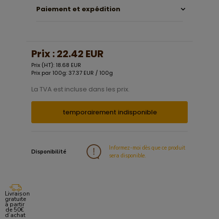
Paiement et expédition
Prix :
22.42 EUR
Prix (HT): 18.68 EUR
Prix par 100g: 37.37 EUR / 100g
La TVA est incluse dans les prix.
temporairement indisponible
Informez-moi dès que ce produit
Disponibilité
sera disponible.
Livraison
gratuite
à partir
de 50€
d’achat