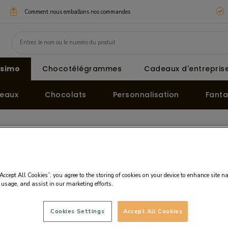
Comment nous emballons nos commandes
ssimo
Chocotélégrammes
Cadeaux d'entreprise
eaux
Chocolats
Personnalisation
Fanta
Halloween 🎃
Sucette fantôme en chocolat blanc
t blanc
Prix :
5.59 EUR
“Accept All Cookies”, you agree to the storing of cookies on your device to enhance site n
 usage, and assist in our marketing efforts.
Prix (HT): 4.66 EUR
Prix par 100g: 22.36 E
Cookies Settings
Accept All Cookies
La TVA est incluse dan