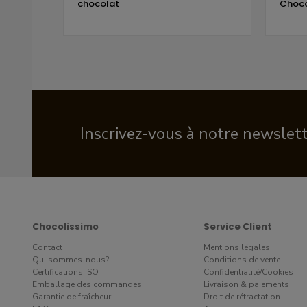
chocolat
Choco
Inscrivez-vous à notre newslet
Chocolissimo
Service Client
Contact
Mentions légales
Qui sommes-nous?
Conditions de vente
Certifications ISO
Confidentialité/Cookies
Emballage des commandes
Livraison & paiements
Garantie de fraîcheur
Droit de rétractation