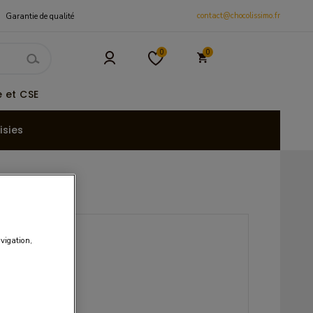
contact@chocolissimo.fr
Garantie de qualité
0
0
 et CSE
isies
avigation,
UR / 100g
s les prix.