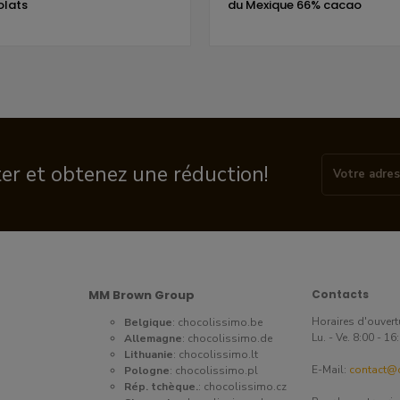
lats
du Mexique 66% cacao
ter et obtenez une réduction!
MM Brown Group
Contacts
Horaires d'ouvert
Belgique
:
chocolissimo.be
Lu. - Ve. 8:00 - 1
Allemagne
:
chocolissimo.de
Lithuanie
:
chocolissimo.lt
E-Mail:
contact@c
Pologne
:
chocolissimo.pl
Rép. tchèque.
:
chocolissimo.cz