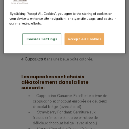
By clicking “Accept All Cookies”, you agree to the storing of cookies on
your device to enhance site navigation, analyze site usage, and assist in
our marketing efforts.
Description du produit
Cookies Settings
Accept All Cookies
Délicieux chocolats en forme de Cupcakes.
4 Cupcakes d
ans une belle boîte colorée.
Les cupcakes sont choisis
aléatoirement dans la liste
suivante :
Cappuccino Ganache: Excellente crème de
cappuccino et chocolat enrobée de délicieux
chocolat belge. (avec alcool)
Strawberry Fondant: Garniture aux
fraises crémeuse et sucrée enrobée de
délicieux chocolat belge. (avec alcool)
Crispy Chocolate Cream: Crème au