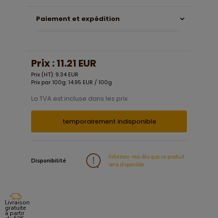
Paiement et expédition
Prix :
11.21 EUR
Prix (HT): 9.34 EUR
Prix par 100g: 14.95 EUR / 100g
La TVA est incluse dans les prix.
temporairement indisponible
Informez-moi dès que ce produit
Disponibilité
sera disponible.
Livraison
gratuite
à partir