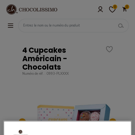
0
0
4 Cupcakes
Américain -
Chocolats
Numéro de réf. : 0993-PLXXXX