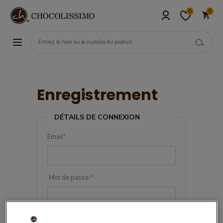
0
0
Enregistrement
DÉTAILS DE CONNEXION
Email
*
Mot de passe:
*
Confirmez le mot de passe:
*