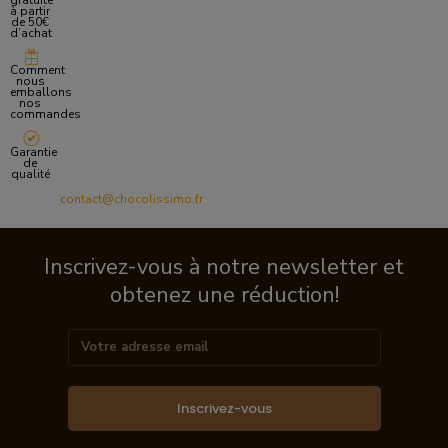
gratuite
à partir
de 50€
d’achat
Comment
nous
emballons
nos
commandes
Garantie
de
qualité
contact@chocolissimo.fr
Inscrivez-vous à notre newsletter et
obtenez une réduction!
Inscrivez-vous