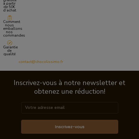
gratuite
à partir
de 50€
d’achat
Comment
nous
emballons
nos
commandes
Garantie
de
qualité
contact@chocolissimo.fr
Inscrivez-vous à notre newsletter et
obtenez une réduction!
Inscrivez-vous