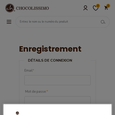
0
0
Enregistrement
DÉTAILS DE CONNEXION
Email
*
Mot de passe:
*
Confirmez le mot de passe:
*