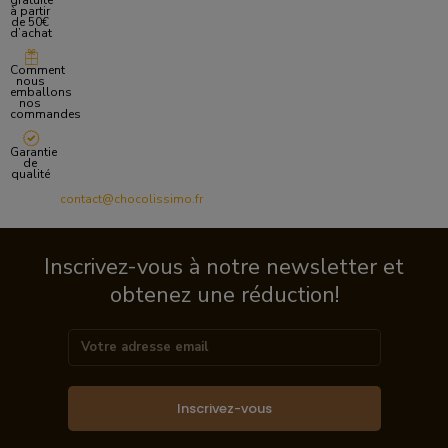
gratuite
à partir
de 50€
d’achat
Comment
nous
emballons
nos
commandes
Garantie
de
qualité
contact@chocolissimo.fr
Inscrivez-vous à notre newsletter et
obtenez une réduction!
Inscrivez-vous