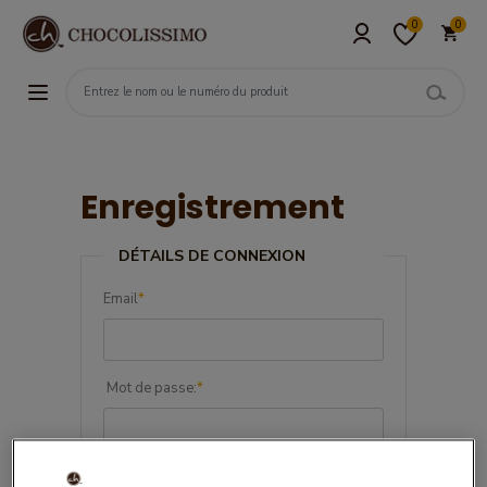
0
0
Enregistrement
DÉTAILS DE CONNEXION
Email
*
Mot de passe:
*
Confirmez le mot de passe:
*