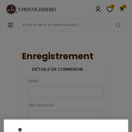
0
0
Enregistrement
DÉTAILS DE CONNEXION
Email
*
Mot de passe:
*
Confirmez le mot de passe:
*