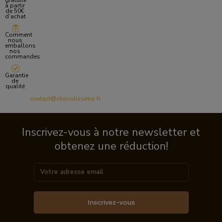
gratuite
à partir
de 50€
d’achat
Comment
nous
emballons
nos
commandes
Garantie
de
qualité
contact@chocolissimo.fr
Inscrivez-vous à notre newsletter et
obtenez une réduction!
Inscrivez-vous