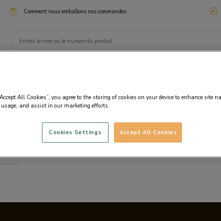
Comment nous emballons nos commandes
ssimo
Chocotélégrammes
Cadeaux d'entreprise
eaux
Chocolats
Personnalisation
Fanta
“Accept All Cookies”, you agree to the storing of cookies on your device to enhance site n
 usage, and assist in our marketing efforts.
Cookies Settings
Accept All Cookies