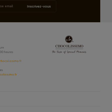
Inscrivez-vous
ure
6:00 heures
hocolissimo.fr
ses
olissimo.fr