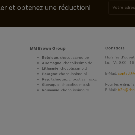
ter et obtenez une réduction!
MM Brown Group
Contacts
Horaires d'ouvert
Belgique
:
chocolissimo.be
Lu. - Ve. 8:00 - 1
Allemagne
:
chocolissimo.de
Lithuanie
:
chocolissimo.lt
E-Mail:
contact@c
Pologne
:
chocolissimo.pl
Rép. tchèque.
:
chocolissimo.cz
Pour les entrepri
Slovaquie
:
chocolissimo.sk
E-Mail:
b2b@choc
Roumanie
:
chocolissimo.ro