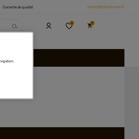
contact@chocolissimo.fr
Garantie de qualité
0
0
 et CSE
isies
avigation,