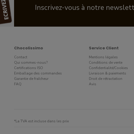
Inscrivez-vous à notre newslet
Chocolissimo
Service Client
Contact
Mentions légales
Qui sommes-nous?
Conditions de vente
Certifications ISO
Confidentialité/Cookies
Emballage des commandes
Livraison & paiements
Garantie de fraîcheur
Droit de rétractation
FAQ
Avis
*La TVA est incluse dans les prix