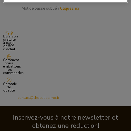
Mot de passe oublié ?
Cliquez ici
Livraison
gratuite
à partir
de 50€
d’achat
Comment
nous
emballons
nos
commandes
Garantie
de
qualité
contact@chocolissimo.fr
Inscrivez-vous à notre newsletter et
obtenez une réduction!