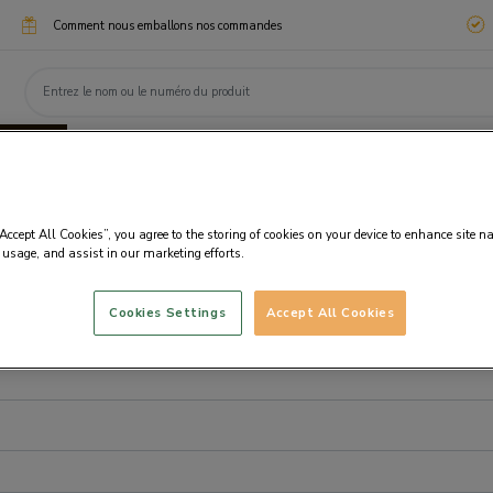
Comment nous emballons nos commandes
ssimo
Chocotélégrammes
Cadeaux d'entreprise
eaux
Chocolats
Personnalisation
Fanta
“Accept All Cookies”, you agree to the storing of cookies on your device to enhance site n
 usage, and assist in our marketing efforts.
Cookies Settings
Accept All Cookies