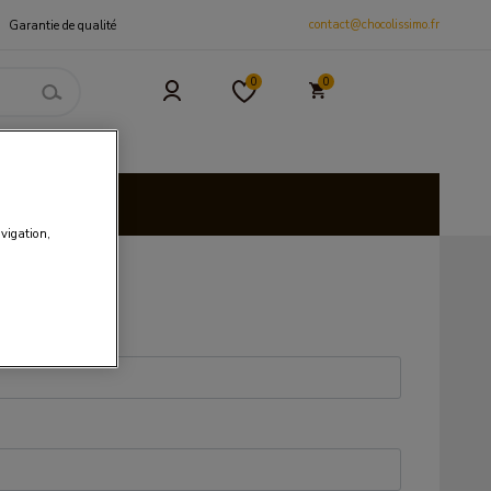
contact@chocolissimo.fr
Garantie de qualité
0
0
 et CSE
isies
avigation,