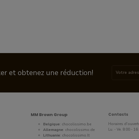
ter et obtenez une réduction!
MM Brown Group
Contacts
Horaires d'ouvert
Belgique
:
chocolissimo.be
Lu. - Ve. 8:00 - 1
Allemagne
:
chocolissimo.de
Lithuanie
:
chocolissimo.lt