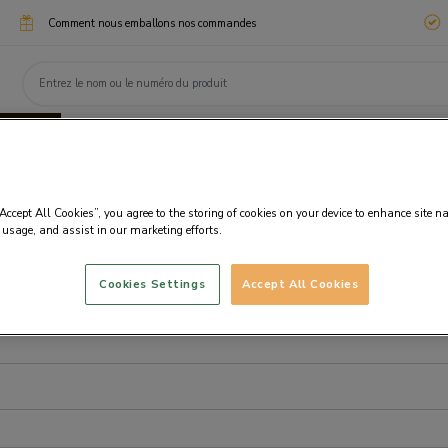
Comment nous emballons nos commandes
ssimo
Chocotélégrammes
Cadeaux d'entreprise
eaux
Chocolats
Personnalisation
Fanta
“Accept All Cookies”, you agree to the storing of cookies on your device to enhance site n
 usage, and assist in our marketing efforts.
Cookies Settings
Accept All Cookies