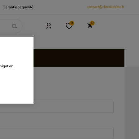
contact@chocolissimo.fr
Garantie de qualité
0
0
 et CSE
isies
avigation,