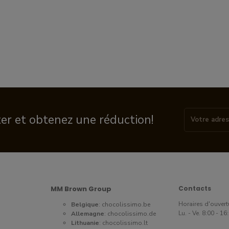
ter et obtenez une réduction!
MM Brown Group
Contacts
Horaires d'ouvert
Belgique
:
chocolissimo.be
Lu. - Ve. 8:00 - 1
Allemagne
:
chocolissimo.de
Lithuanie
:
chocolissimo.lt