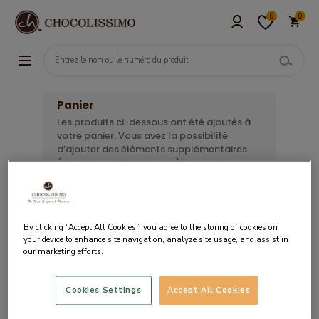
0
0
Panier
Les produits ci-dessous ont été ajoutés à
votre panier. Vous avez la possibilité
d’ajouter des éléments supplémentaires
(carte, emballage, ruban). Pour terminer
votre commande, sélectionnez le moyen
de paiement souhaité.
By clicking “Accept All Cookies”, you agree to the storing of cookies on
your device to enhance site navigation, analyze site usage, and assist in
our marketing efforts.
Votre panier est vide.
Cookies Settings
Accept All Cookies