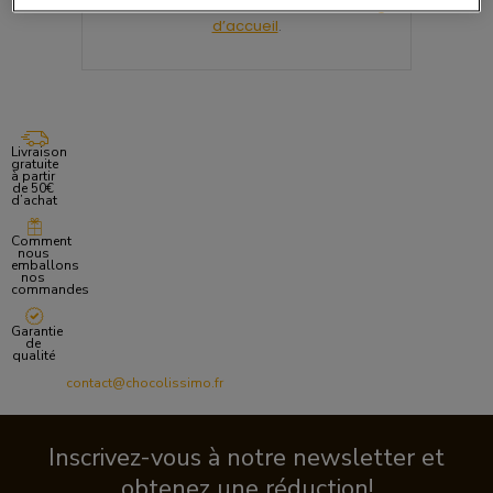
Nous vous invitons à retourner sur la
Page
d’accueil
.
Livraison
gratuite
à partir
de 50€
d’achat
Comment
nous
emballons
nos
commandes
Garantie
de
qualité
contact@chocolissimo.fr
Inscrivez-vous à notre newsletter et
obtenez une réduction!