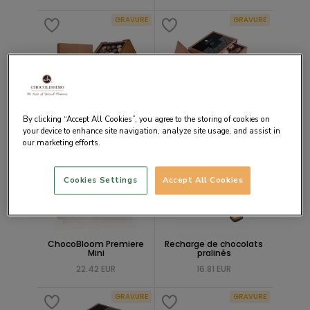
GRAVURE
GRAVURE
Coffret de chocolat
Coffret de chocolats
ChocoBar
Chocolaterie
By clicking “Accept All Cookies”, you agree to the storing of cookies on
41.48 EUR
56.06 EUR
your device to enhance site navigation, analyze site usage, and assist in
our marketing efforts.
GRAVURE
Cookies Settings
Accept All Cookies
ChocoBloom Premiere
Recharge de chocolats
Mini
pralinés
22.42 EUR
16.81 EUR
GRAVURE
GRAVURE