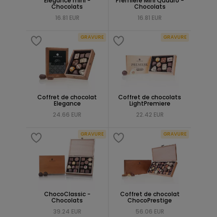
Elegance mini -
Premiere Mini Quadro -
Chocolats
Chocolats
16.81 EUR
16.81 EUR
GRAVURE
GRAVURE
Coffret de chocolat
Coffret de chocolats
Elegance
LightPremiere
24.66 EUR
22.42 EUR
GRAVURE
GRAVURE
ChocoClassic -
Coffret de chocolat
Chocolats
ChocoPrestige
39.24 EUR
56.06 EUR