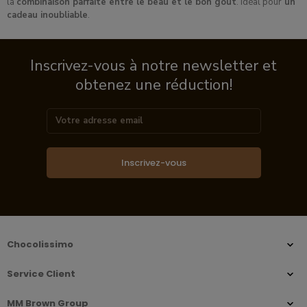
la
combinaison parfaite entre le beau et le bon goût
. Idéal pour
un
cadeau inoubliable
.
Inscrivez-vous à notre newsletter et
obtenez une réduction!
Inscrivez-vous
Chocolissimo
Service Client
MM Brown Group