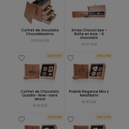
Coffret de chocolats
Xmas ChocoCase -
ChocoMassimo
Boîte en bois – 5
chocolats
106.54 EUR
14.57 EUR
GRAVURE
GRAVURE
Coffret de Chocolats
Pralinki Elegance Mini z
Quadro- Noel -sans
kwiatkami
alcool
16.81 EUR
16.81 EUR
GRAVURE
GRAVURE